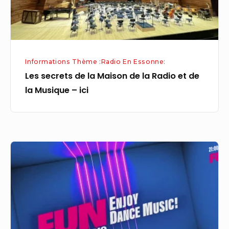
Radio
et
de
la
Informations Thème :Radio En Essonne:
Musique
Les secrets de la Maison de la Radio et de
–
la Musique – ici
ici
«
Montrer
ce
que
je
sais