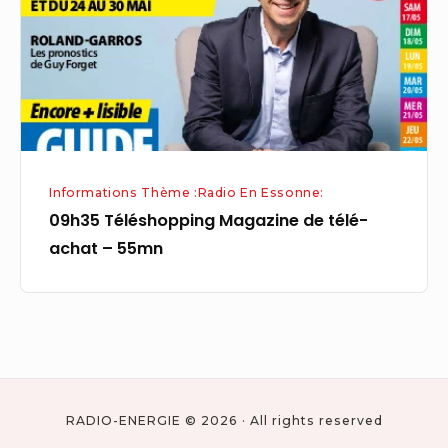
télé-
achat
–
55mn
Informations Thème :Radio En Essonne:
09h35 Téléshopping Magazine de télé-
achat – 55mn
RADIO-ENERGIE © 2026 · All rights reserved