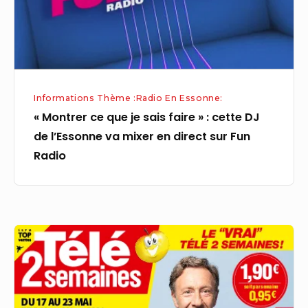
faire
»
:
cette
DJ
Informations Thème :Radio En Essonne:
de
« Montrer ce que je sais faire » : cette DJ
l’Essonne
de l’Essonne va mixer en direct sur Fun
va
Radio
mixer
en
direct
sur
09h35
Fun
Téléshopping
Radio
Magazine
de