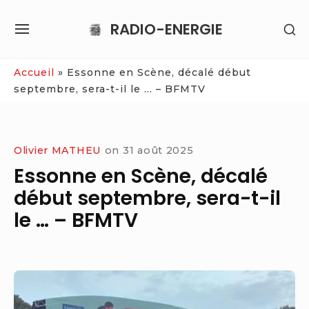
Skip
RADIO-ENERGIE
SH
to
SITE
SE
content
NAVIGATION
SI
Site Navigation
Accueil
»
Essonne en Scène, décalé début
septembre, sera-t-il le … – BFMTV
Olivier MATHEU
on
31 août 2025
Essonne en Scène, décalé
début septembre, sera-t-il
le … – BFMTV