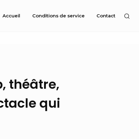
Site
SHO
Accueil
Conditions de service
Contact
Navigation
SEC
SID
, théâtre,
ctacle qui