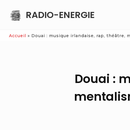
Skip
RADIO-ENERGIE
to
content
Accueil
»
Douai : musique irlandaise, rap, théâtre,
Douai : m
mentalism