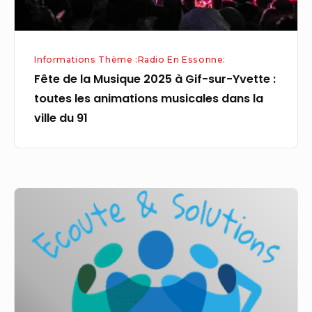
Yvette
:
toutes
Informations Thème :Radio En Essonne:
les
Fête de la Musique 2025 à Gif-sur-Yvette :
animations
toutes les animations musicales dans la
musicales
ville du 91
dans
la
ville
du
Pays
91
de
Savoie
Réduction
des
aides