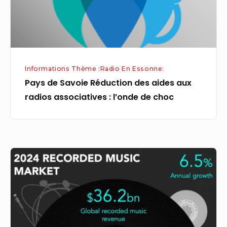
aux
radios
associatives
:
l’onde
Informations Thème :Radio En Essonne:
de
Pays de Savoie Réduction des aides aux
choc
radios associatives : l’onde de choc
France
Musique
fidélise
ses
auditeurs
et