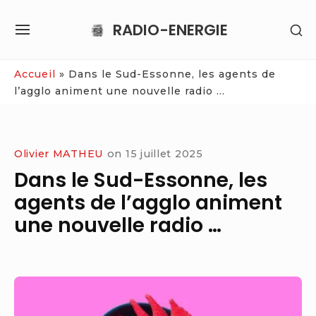
Skip
RADIO-ENERGIE
SH
to
SITE
SE
content
NAVIGATION
SI
Site Navigation
Accueil
»
Dans le Sud-Essonne, les agents de
l’agglo animent une nouvelle radio …
Olivier MATHEU
on
15 juillet 2025
Dans le Sud-Essonne, les
agents de l’agglo animent
une nouvelle radio …