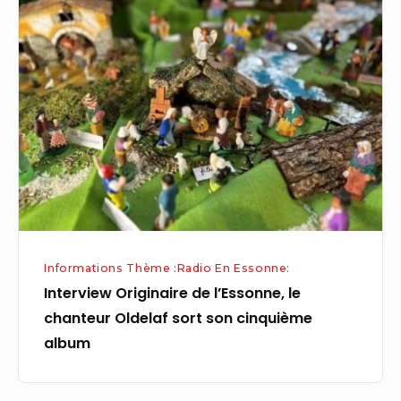
Originaire
de
l’Essonne,
le
chanteur
Oldelaf
sort
son
cinquième
album
Informations Thème :Radio En Essonne:
Interview Originaire de l’Essonne, le
chanteur Oldelaf sort son cinquième
album