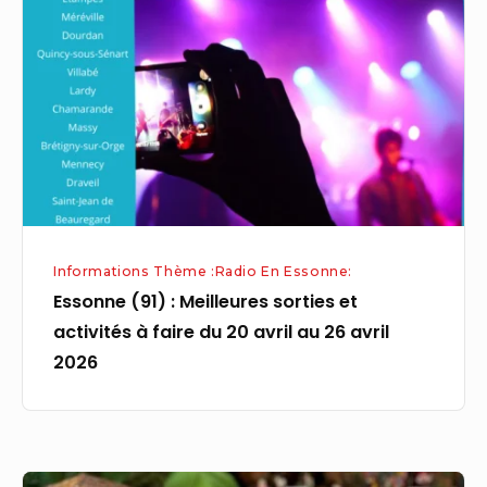
:
Meilleures
sorties
et
activités
à
faire
du
20
Informations Thème :Radio En Essonne:
avril
Essonne (91) : Meilleures sorties et
au
activités à faire du 20 avril au 26 avril
26
2026
avril
2026
Interview