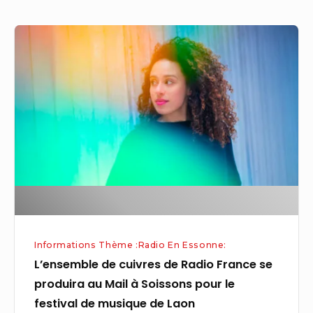
L’ensemble
de
cuivres
de
Radio
France
se
produira
au
Mail
à
Informations Thème :Radio En Essonne:
Soissons
L’ensemble de cuivres de Radio France se
pour
produira au Mail à Soissons pour le
le
festival de musique de Laon
festival