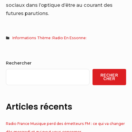
sociaux dans l’optique d’être au courant des
futures parutions.
Informations Thème :Radio En Essonne:
Sidebar
Rechercher
Widget
RECHER
Area
CHER
Articles récents
Radio France Musique perd des émetteurs FM : ce qui va changer
dès mercredi et qui peut vous concerner