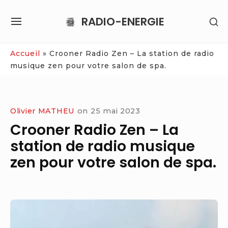
Skip
RADIO-ENERGIE
SH
to
SITE
SE
content
NAVIGATION
SI
Site Navigation
Accueil
»
Crooner Radio Zen – La station de radio
musique zen pour votre salon de spa.
Olivier MATHEU
on
25 mai 2023
Crooner Radio Zen – La
station de radio musique
zen pour votre salon de spa.