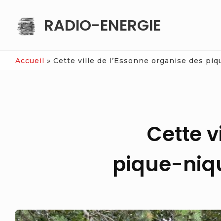
Skip
RADIO-ENERGIE
to
content
Accueil
»
Cette ville de l’Essonne organise des piq
Cette v
pique-niqu