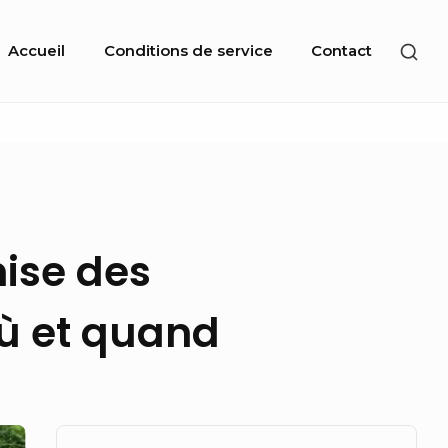
Site
SHO
Accueil
Conditions de service
Contact
Navigation
SEC
SID
nise des
où et quand
Sidebar