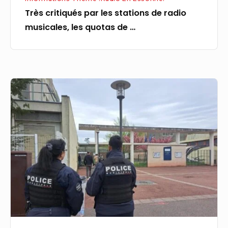
…
Très critiqués par les stations de radio
musicales, les quotas de …
Essonne:
un
collégien
violemment
agressé
à
la
sortie
des
cours,
son