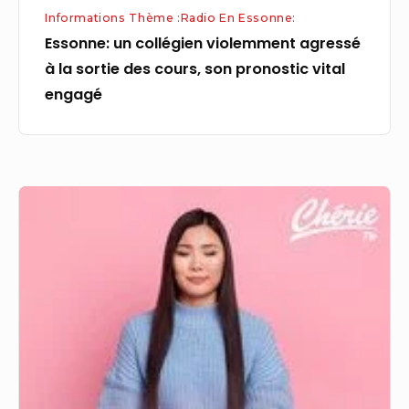
Informations Thème :Radio En Essonne:
pronostic
Essonne: un collégien violemment agressé
vital
à la sortie des cours, son pronostic vital
engagé
engagé
Crooner
Radio
Zen
la
radio
de
musique
zen
idéale