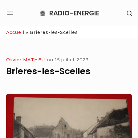
Skip
RADIO-ENERGIE
SH
to
SITE
SE
content
NAVIGATION
SI
Site Navigation
Accueil
»
Brieres-les-Scelles
Olivier MATHEU
on
15 juillet 2023
Brieres-les-Scelles