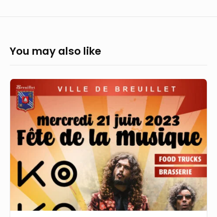
You may also like
Fête
de
la
musique
2009
:
le
programme
en
Essonne