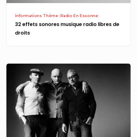
Informations Thème :Radio En Essonne:
32 effets sonores musique radio libres de
droits
Francofolies
2023.
Les
photos
des
concerts
avec
Shaka
Ponk,