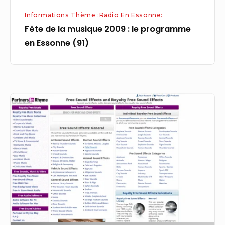
(91)
Informations Thème :Radio En Essonne:
Fête de la musique 2009 : le programme
en Essonne (91)
32
effets
sonores
musique
radio
libres
de
droits