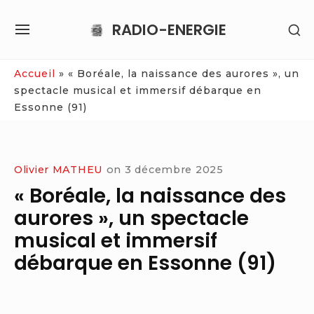
Skip
RADIO-ENERGIE
SH
to
SITE
SE
content
NAVIGATION
SI
Site Navigation
Accueil
»
« Boréale, la naissance des aurores », un
spectacle musical et immersif débarque en
Essonne (91)
Olivier MATHEU
on
3 décembre 2025
« Boréale, la naissance des
aurores », un spectacle
musical et immersif
débarque en Essonne (91)