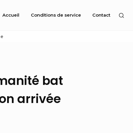
Site
SHO
Accueil
Conditions de service
Contact
Navigation
SEC
SID
ne
umanité bat
on arrivée