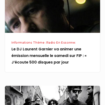
animer
une
émission
mensuelle
le
samedi
Informations Thème :Radio En Essonne:
sur
Le DJ Laurent Garnier va animer une
FIP
émission mensuelle le samedi sur FIP : «
:
J’écoute 500 disques par jour
«
J’écoute
500
disques
Émissions:
par
les
jour
archives