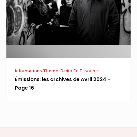
de
Avril
2024
–
Page
16
Informations Thème :Radio En Essonne:
Émissions: les archives de Avril 2024 –
Page 16