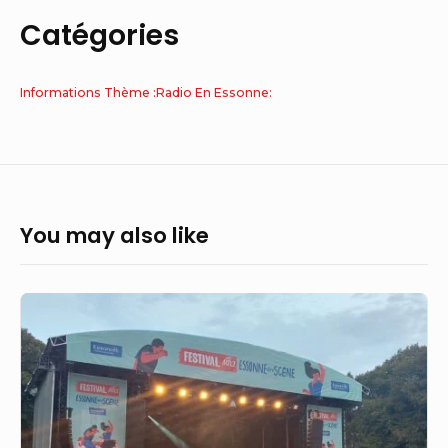
Catégories
Informations Thème :Radio En Essonne:
You may also like
Essonne
en
Scène,
décalé
début
septembre,