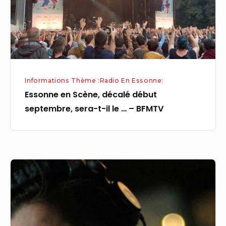
sera-
t-
il
le
…
Informations Thème :Radio En Essonne:
–
Essonne en Scène, décalé début
BFMTV
septembre, sera-t-il le … – BFMTV
Le
DJ
Laurent
Garnier
va