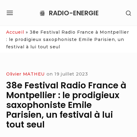
Skip
RADIO-ENERGIE
SH
to
SITE
SE
content
NAVIGATION
SI
Site Navigation
Accueil
»
38e Festival Radio France à Montpellier
: le prodigieux saxophoniste Emile Parisien, un
festival à lui tout seul
Olivier MATHEU
on
19 juillet 2023
38e Festival Radio France à
Montpellier : le prodigieux
saxophoniste Emile
Parisien, un festival à lui
tout seul