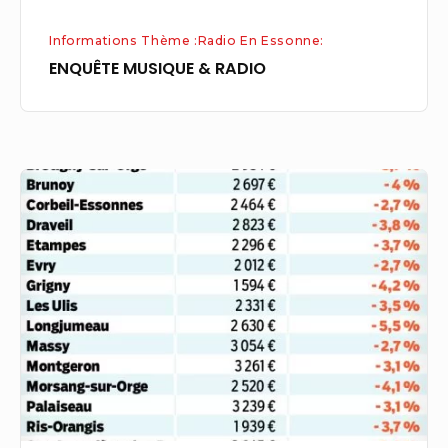
Informations Thème :Radio En Essonne:
ENQUÊTE MUSIQUE & RADIO
Prix
m2
immobilier
en
Essonne
en
avril
2023
(91)