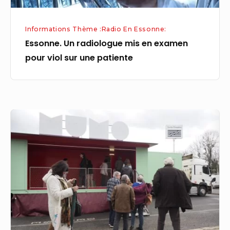
une
patiente
Informations Thème :Radio En Essonne:
Essonne. Un radiologue mis en examen
pour viol sur une patiente
Gratuit
:
le
Centre
Pompidou
en
portes
ouvertes