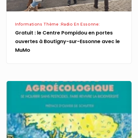
à
Boutigny-
sur-
Informations Thème :Radio En Essonne:
Essonne
Gratuit : le Centre Pompidou en portes
avec
ouvertes à Boutigny-sur-Essonne avec le
le
MuMo
MuMo
Agenda
Yvelines
et
Essonne