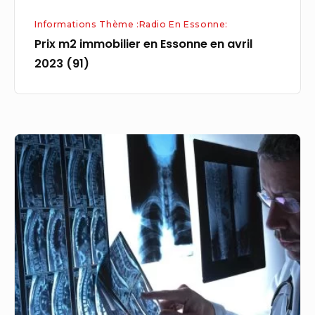
Informations Thème :Radio En Essonne:
Prix m2 immobilier en Essonne en avril
2023 (91)
Essonne.
Un
radiologue
mis
en
examen
pour
viol
sur