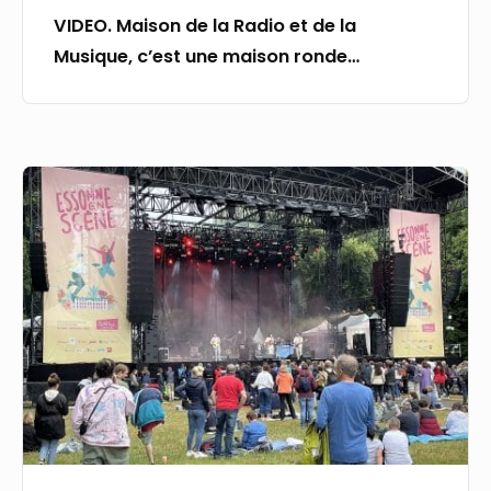
maison
VIDEO. Maison de la Radio et de la
ronde…
Musique, c’est une maison ronde…
Le
festival
Essonne
en
Scène
change
de
nom