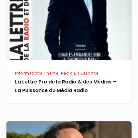
de
la
Radio
&
des
Médias
–
La
Informations Thème :Radio En Essonne:
Puissance
La Lettre Pro de la Radio & des Médias –
du
La Puissance du Média Radio
Média
Radio
La
Matinale