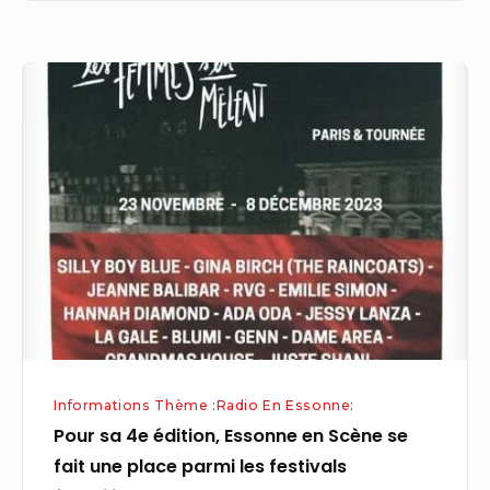
Pour
sa
4e
édition,
Essonne
en
Scène
se
fait
une
place
Informations Thème :Radio En Essonne:
parmi
Pour sa 4e édition, Essonne en Scène se
les
fait une place parmi les festivals
festivals