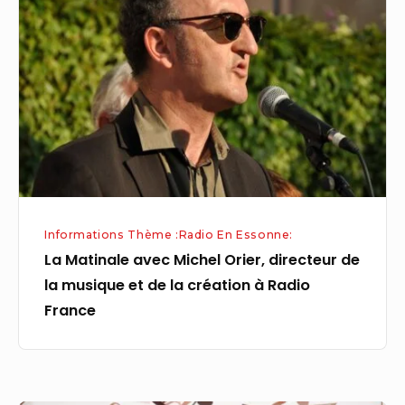
avec
Michel
Orier,
directeur
de
la
musique
et
de
Informations Thème :Radio En Essonne:
la
La Matinale avec Michel Orier, directeur de
création
la musique et de la création à Radio
à
France
Radio
France