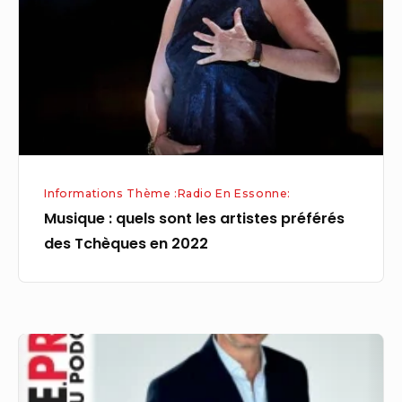
les
artistes
préférés
des
Tchèques
en
2022
Informations Thème :Radio En Essonne:
Musique : quels sont les artistes préférés
des Tchèques en 2022
La
Lettre
Pro