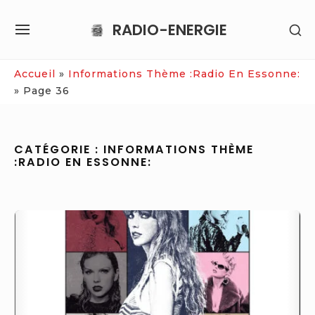
Skip
RADIO-ENERGIE
SH
to
SITE
SE
content
NAVIGATION
SI
Site Navigation
Accueil
»
Informations Thème :Radio En Essonne:
»
Page 36
CATÉGORIE :
INFORMATIONS THÈME
:RADIO EN ESSONNE:
Musique
Sardou,
Taylor
Swift,
Coldplay