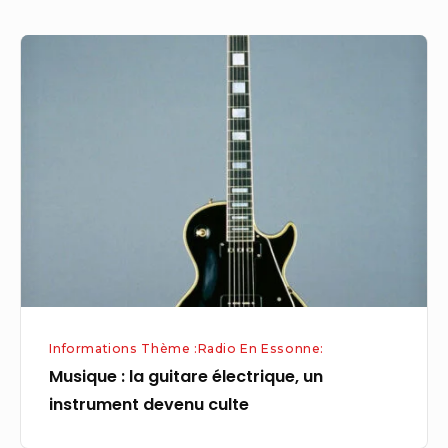
Musique
:
la
guitare
électrique,
un
instrument
devenu
culte
Informations Thème :Radio En Essonne:
Musique : la guitare électrique, un
instrument devenu culte