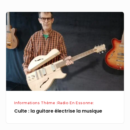
Culte
:
la
guitare
électrise
la
musique
Informations Thème :Radio En Essonne:
Culte : la guitare électrise la musique