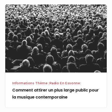
Comment
attirer
un
plus
large
public
pour
la
musique
contemporaine
Informations Thème :Radio En Essonne:
Comment attirer un plus large public pour
la musique contemporaine