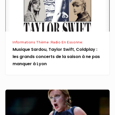
:
les
grands
concerts
de
la
Informations Thème :Radio En Essonne:
saison
Musique Sardou, Taylor Swift, Coldplay :
à
les grands concerts de la saison à ne pas
ne
manquer à Lyon
pas
manquer
à
Lyon
Musique
:
quels
sont