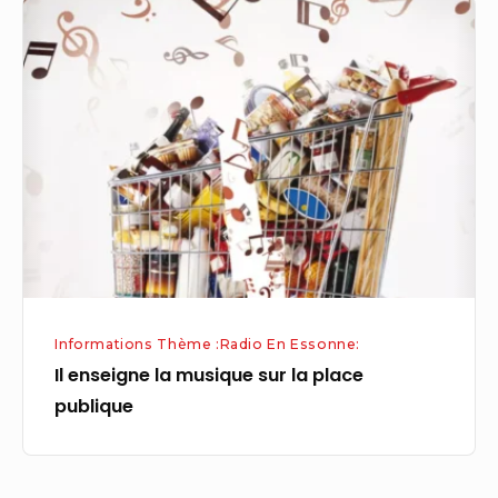
Il
enseigne
la
musique
sur
la
place
publique
Informations Thème :Radio En Essonne:
Il enseigne la musique sur la place
publique